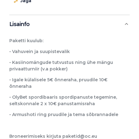
Jaga
Lisainfo
Paketti kuulub:
• Vahuvein ja suupistevalik
• Kasiinomängude tutvustus ning ühe mängu
privaatturniir (v.a pokker)
• Igale külalisele 5€ õnneraha, pruudile 10€
õnneraha
• OlyBet spordibaaris spordipanuste tegemine,
seltskonnale 2 x 10€ panustamisraha
• Armushoti ring pruudile ja tema sõbrannadele
Broneerimiseks kirjuta
paketid@oc.eu