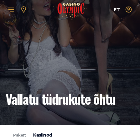
ET
Vallatu tüdrukute õhtu
Kasiinod
Pakett