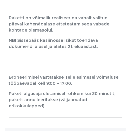
Paketti on võimalik realiseerida vabalt valitud
päeval kahenädalase etteteatamisega vabade
kohtade olemasolul.
NB! Sissepääs kasiinosse isikut tõendava
dokumendi alusel ja alates 21. eluaastast.
Broneerimisel vastatakse Teile esimesel võimalusel
tööpäevadel kell 9:00 – 17:00.
Paketi algusaja ületamisel rohkem kui 30 minutit,
pakett annulleeritakse (väljaarvatud
erikokkulepped).