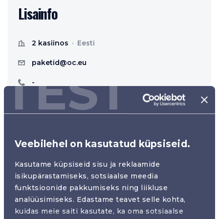
Lisainfo
2 kasiinos
Eesti
paketid@oc.eu
TEST
-
Meelelahutuspakett
Näita kaardil
Veebilehel on kasutatud küpsiseid.
Osalejaid
Jook
Kasutame küpsiseid sisu ja reklaamide
Kuni 7
Vahuvein
isikupärastamiseks, sotsiaalse meedia
Söök
Lisatasu eest
funktsioonide pakkumiseks ning liikluse
Suupistete valik
Limusiin
analüüsimiseks. Edastame teavet selle kohta,
kuidas meie saiti kasutate, ka oma sotsiaalse